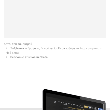
Αετοί του τουρισμού
Ταξιδιωτικά Γραφεία, Ξενοδοχεία, Ενοικιαζόμενα Διαμερίσματα -
Ηράκλειο
Economic studios in Crete