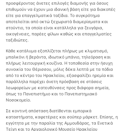
προσφέροντας άνετες επιλογές διαμονής για όσους
επιθυμούν να έχουν μια ιδανική βάση είτε για διακοπές
είτε για επαγγελματικά ταξίδια. Το συγκρότημα
αποτελείται από οκτώ ξεχωριστά διαμερίσματα και
στούντιο, τα οποία είναι κατάλληλα για ζευγάρια,
οικογένειες, παρέες φίλων καθώς και επαγγελματίες
ταξιδιώτες.
Κάθε κατάλυμα εξοπλίζεται πλήρως με κλιματισμό,
μπαλκόνι ή βεράντα, ιδιωτικό μπάνιο, τηλεόραση και
πλήρως λειτουργική κουζίνα. Η τοποθεσία στην ήσυχη
συνοικία του Θέρισσου, μόλις δέκα λεπτά με τα πόδια
από το κέντρο του Ηρακλείου, εξασφαλίζει ηρεμία και
παράλληλα παρέχει άνετη πρόσβαση σε στάσεις
λεωφορείων με κατευθύνσεις προς διάφορα σημεία,
όπως το Πανεπιστήμιο και το Πανεπιστημιακό
Νοσοκομείο.
Σε κοντινή απόσταση διατίθενται εμπορικά
καταστήματα, καφετέριες και σούπερ μάρκετ. Επίσης, η
εγγύτητα με την παραλία της Αμμουδάρας, τα Ενετικά
Τείχη και το Αρχαιολογικό Μουσείο Ηρακλείου