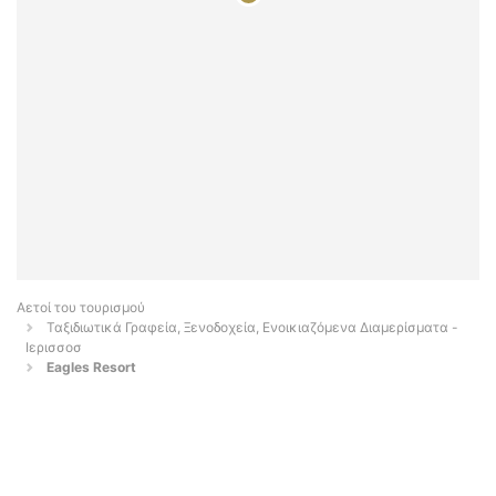
Αετοί του τουρισμού
Ταξιδιωτικά Γραφεία, Ξενοδοχεία, Ενοικιαζόμενα Διαμερίσματα -
Ιερισσοσ
Eagles Resort