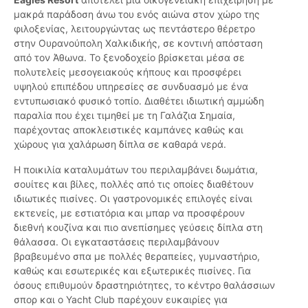
μακρά παράδοση άνω του ενός αιώνα στον χώρο της
φιλοξενίας, λειτουργώντας ως πεντάστερο θέρετρο
στην Ουρανούπολη Χαλκιδικής, σε κοντινή απόσταση
από τον Άθωνα. Το ξενοδοχείο βρίσκεται μέσα σε
πολυτελείς μεσογειακούς κήπους και προσφέρει
υψηλού επιπέδου υπηρεσίες σε συνδυασμό με ένα
εντυπωσιακό φυσικό τοπίο. Διαθέτει ιδιωτική αμμώδη
παραλία που έχει τιμηθεί με τη Γαλάζια Σημαία,
παρέχοντας αποκλειστικές καμπάνες καθώς και
χώρους για χαλάρωση δίπλα σε καθαρά νερά.
Η ποικιλία καταλυμάτων του περιλαμβάνει δωμάτια,
σουίτες και βίλες, πολλές από τις οποίες διαθέτουν
ιδιωτικές πισίνες. Οι γαστρονομικές επιλογές είναι
εκτενείς, με εστιατόρια και μπαρ να προσφέρουν
διεθνή κουζίνα και πιο ανεπίσημες γεύσεις δίπλα στη
θάλασσα. Οι εγκαταστάσεις περιλαμβάνουν
βραβευμένο σπα με πολλές θεραπείες, γυμναστήριο,
καθώς και εσωτερικές και εξωτερικές πισίνες. Για
όσους επιθυμούν δραστηριότητες, το κέντρο θαλάσσιων
σπορ και ο Yacht Club παρέχουν ευκαιρίες για