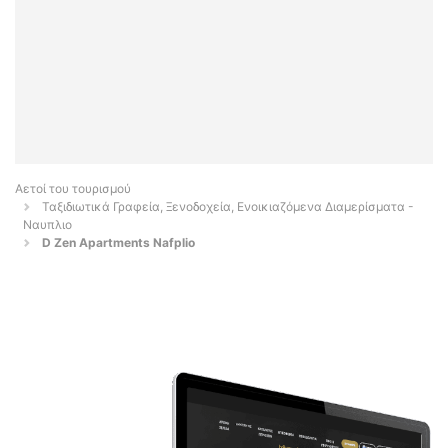
Αετοί του τουρισμού
Ταξιδιωτικά Γραφεία, Ξενοδοχεία, Ενοικιαζόμενα Διαμερίσματα -
Ναυπλιο
D Zen Apartments Nafplio