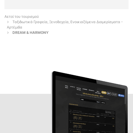
Αετοί του τουρισμού
Ταξιδιωτικά Γραφεία, Ξενοδοχεία, Ενοικιαζόμενα Διαμερίσματα -
Αρτέμιδα
DREAM & HARMONY