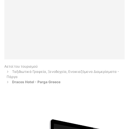
Αετοί του τουρισμού
Ταξιδιωτικά Γραφεία, Ξενοδοχεία, Ενοικιαζόμενα Διαμερίσματα -
Πάργα
Dracos Hotel - Parga Greece