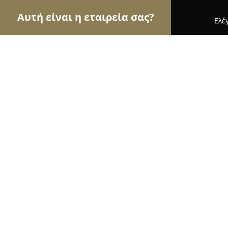
Αυτή είναι η εταιρεία σας?
Ελέ
Αετοί του τουρισμού
Ταξιδιωτικά Γραφεία, Ξεν
diamond view
8.5
(75)
Καβάλα, Ελ. Βενιζέλου 56
Εμφάνιση αριθμού τηλεφώνου