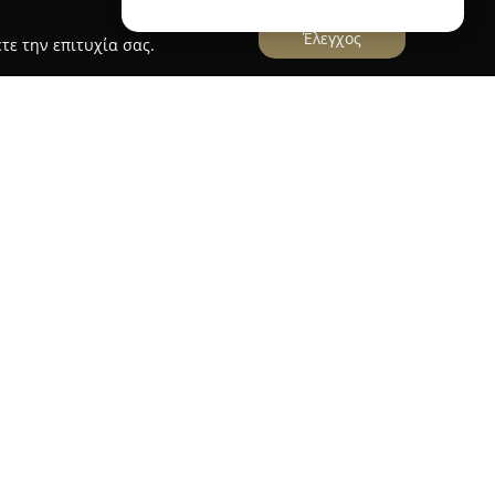
Έλεγχος
τε την επιτυχία σας.
τελεί μια ιδιαίτερη επιλογή για διαμονή,
ης με μαγευτική θέα προς τη θάλασσα και την
ς στην οδό Ελευθερίου Βενιζέλου 56 δίπλα στην
ο για όσους επιθυμούν να εξερευνήσουν τα
εση πρόσβαση στην παραλία και η δυνατότητα
υργούν μια ξεχωριστή ατμόσφαιρα.
View είναι εξοπλισμένα με ένα υπνοδωμάτιο,
ιματισμό, δωρεάν Wi-Fi και δορυφορική
η ανέσεις για μια ευχάριστη διαμονή.