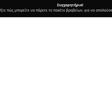
Συγχαρητήρια!
γξτε πώς μπορείτε να πάρετε το πακέτο βραβείων, για να απολαύσε
οδοχεία, Ενοικιαζόμενα Διαμερίσματα - Καβάλα
diamond view
Σχετικά με την εταιρεία:
Diamond View
στην Καβάλα απο
προσφέροντας συνδυασμό άνεσ
πόλη. Η τοποθεσία του, ακριβώ
παραλία, το καθιστά κατάλληλ
αξιοθέατα της Καβάλας. Η άμ
χαλάρωσης στη βεράντα δημιο
Τα διαμερίσματα του Diamond 
ευρύχωρο σαλόνι, μπαλκόνι, κλ
τηλεόραση, προσφέροντας πλήρ