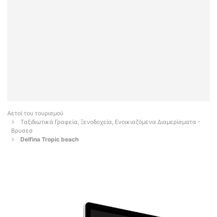
Αετοί του τουρισμού
Ταξιδιωτικά Γραφεία, Ξενοδοχεία, Ενοικιαζόμενα Διαμερίσματα -
Βρυσεσ
Delfina Tropic beach