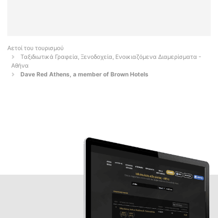
Αετοί του τουρισμού
Ταξιδιωτικά Γραφεία, Ξενοδοχεία, Ενοικιαζόμενα Διαμερίσματα -
Αθήνα
Dave Red Athens, a member of Brown Hotels