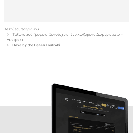
Αετοί του τουρισμού
Ταξιδιωτικά Γραφεία, Ξενοδοχεία, Ενοικιαζόμενα Διαμερίσματα -
Λουτρακι
Dave by the Beach Loutraki