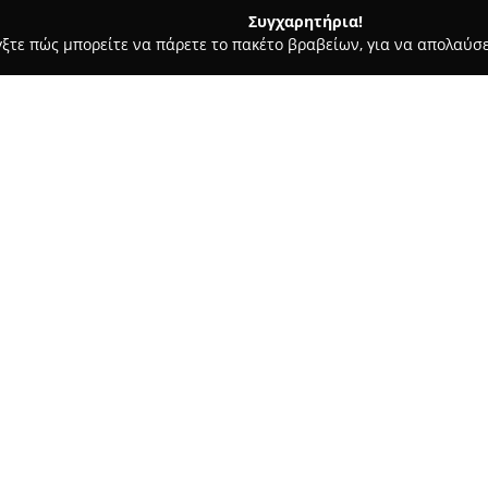
Συγχαρητήρια!
γξτε πώς μπορείτε να πάρετε το πακέτο βραβείων, για να απολαύσε
οδοχεία, Ενοικιαζόμενα Διαμερίσματα - Κερατέα
Daskalio Beach
Σχετικά με την εταιρεία:
Το
Daskalio Beach Hotel
είναι
Κερατέας, προσφέροντας εντυ
βρίσκεται χτισμένο ακριβώς α
ανταποκρίνεται στις ανάγκες 
Δείτε περισσότερα >>
χαλαρωτικές στιγμές, αποφεύγο
βρίσκεται σε πολύ κοντινή απ
πρόσβαση στην παραλία και μ
Οι μονάδες διαμονής διαθέτου
επιπλωμένα μπαλκόνια με απρ