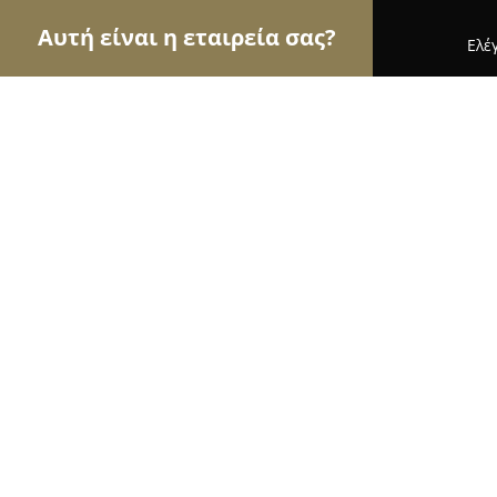
Αυτή είναι η εταιρεία σας?
Ελέ
Αετοί του τουρισμού
Ταξιδιωτικά Γραφεία, Ξεν
Daskalio Beach Hotel
8.1
(390)
Δασκαλειό, ΤΡΙΤΟ ΛΙΜΑΝΑΚΙ ΒΙΝΤΖΙ ΤΘ 1206
Εμφάνιση αριθμού τηλεφώνου