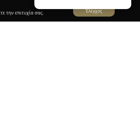
Έλεγχος
τε την επιτυχία σας.
 Hotel
 τοποθετημένο στον οικισμό Δασκαλειό της
πωσιακή πανοραμική θέα στη θάλασσα καθώς
πό πάνω της. Πρόκειται για έναν προορισμό που
όσων επιθυμούν να απολαύσουν ήσυχες και
ντας το περιβάλλον της πόλης. Το ξενοδοχείο
όσταση από την ακτή, παρέχοντας άμεση
ια ξεχωριστή ατμόσφαιρα.
ν κλιματισμό, μαρμάρινα δάπεδα, ψυγείο και
όσκοπτη θέα στη θάλασσα. Στους κοινόχρηστους