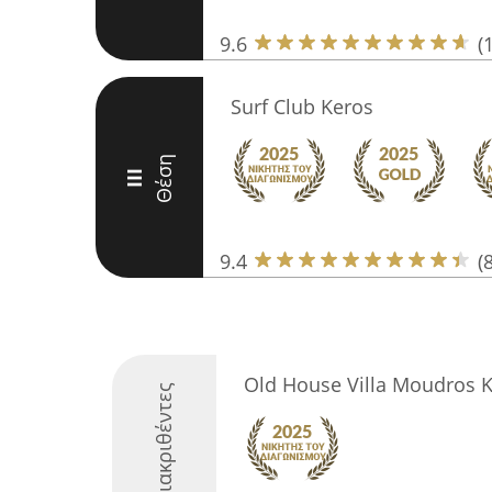
9.6
(
Surf Club Keros
Θέση
III
9.4
(
Old House Villa Moudros 
Διακριθέντες