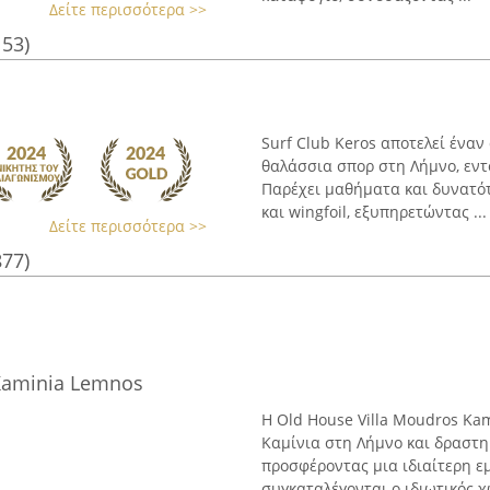
Δείτε περισσότερα >>
153)
Surf Club Keros αποτελεί ένα
θαλάσσια σπορ στη Λήμνο, εντ
Παρέχει μαθήματα και δυνατότη
και wingfoil, εξυπηρετώντας ...
Δείτε περισσότερα >>
877)
Kaminia Lemnos
Η Old House Villa Moudros Ka
Καμίνια στη Λήμνο και δραστη
προσφέροντας μια ιδιαίτερη εμ
συγκαταλέγονται ο ιδιωτικός χώ