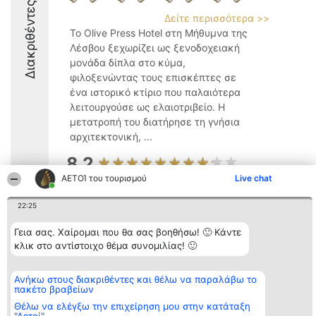
Διακριθέντες
Δείτε περισσότερα >>
Το Olive Press Hotel στη Μήθυμνα της
Λέσβου ξεχωρίζει ως ξενοδοχειακή
μονάδα δίπλα στο κύμα,
φιλοξενώντας τους επισκέπτες σε
ένα ιστορικό κτίριo που παλαιότερα
λειτουργούσε ως ελαιοτριβείο. Η
μετατροπή του διατήρησε τη γνήσια
αρχιτεκτονική, ...
8.2
ΑΕΤΟΊ του τουρισμού
Live chat
22:25
Διοργανωτής της
Κατάταξη
Επικοινωνία
κατάταξης
Διακριθέντες
Επικοινωνία
Γεια σας. Χαίρομαι που θα σας βοηθήσω! 🙂 Κάντε
BEAUTIFUL COMPANY
Λίστα όλων
Μονοπρόσωπη ΙΚΕ
κλικ στο αντίστοιχο θέμα συνομιλίας! 🙂
των
ΤΗΛ. ΕΠΙΚΟΙΝΩΝΙΑΣ:
διακριθέντων
2104128019
Μεθοδολογία
email:
Όροι &
Ανήκω στους διακριθέντες και θέλω να παραλάβω το
aetoi@beautifulcompany.co
προϋποθέσεις
πακέτο βραβείων
ΠΟΛΙΤΙΚΗ
Θέλω να ελέγξω την επιχείρηση μου στην κατάταξη
ΑΠΟΡΡΗΤΟΥ