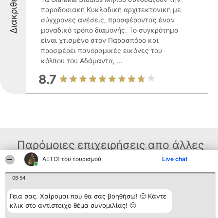
Διακριθέντες
παραδοσιακή Κυκλαδική αρχιτεκτονική με
σύγχρονες ανέσεις, προσφέροντας έναν
μοναδικό τρόπο διαμονής. Το συγκρότημα
είναι χτισμένο στον Παρασπόρο και
προσφέρει πανοραμικές εικόνες του
κόλπου του Αδάμαντα, ...
8.7
Παρόμοιες επιχειρήσεις απο άλλες
περιοχές
ΑΕΤΟΊ του τουρισμού
Live chat
08:54
Διοργανωτής της
Κατάταξη
Επικοινωνία
Γεια σας. Χαίρομαι που θα σας βοηθήσω! 🙂 Κάντε
κατάταξης
Διακριθέντες
Επικοινωνία
κλικ στο αντίστοιχο θέμα συνομιλίας! 🙂
BEAUTIFUL COMPANY
Λίστα όλων
Μονοπρόσωπη ΙΚΕ
των