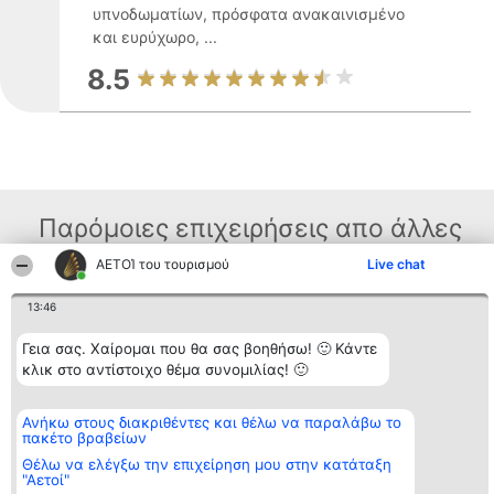
υπνοδωματίων, πρόσφατα ανακαινισμένο
και ευρύχωρο, ...
8.5
Παρόμοιες επιχειρήσεις απο άλλες
περιοχές
ΑΕΤΟΊ του τουρισμού
Live chat
13:46
Διοργανωτής της
Κατάταξη
Επικοινωνία
Γεια σας. Χαίρομαι που θα σας βοηθήσω! 🙂 Κάντε
κατάταξης
Διακριθέντες
Επικοινωνία
κλικ στο αντίστοιχο θέμα συνομιλίας! 🙂
BEAUTIFUL COMPANY
Λίστα όλων
Μονοπρόσωπη ΙΚΕ
των
ΤΗΛ. ΕΠΙΚΟΙΝΩΝΙΑΣ:
διακριθέντων
2104128019
Ανήκω στους διακριθέντες και θέλω να παραλάβω το
Μεθοδολογία
πακέτο βραβείων
email:
Όροι &
aetoi@beautifulcompany.co
προϋποθέσεις
Θέλω να ελέγξω την επιχείρηση μου στην κατάταξη
ΠΟΛΙΤΙΚΗ
"Αετοί"
ΑΠΟΡΡΗΤΟΥ