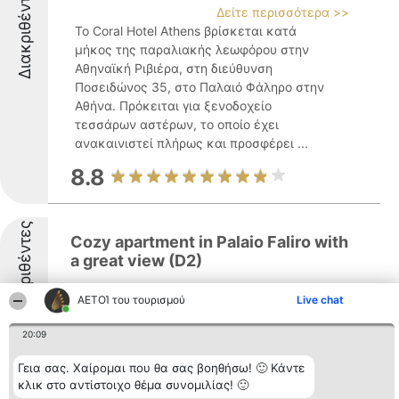
Διακριθέντες
Δείτε περισσότερα >>
Το Coral Hotel Athens βρίσκεται κατά
μήκος της παραλιακής λεωφόρου στην
Αθηναϊκή Ριβιέρα, στη διεύθυνση
Ποσειδώνος 35, στο Παλαιό Φάληρο στην
Αθήνα. Πρόκειται για ξενοδοχείο
τεσσάρων αστέρων, το οποίο έχει
ανακαινιστεί πλήρως και προσφέρει ...
8.8
Διακριθέντες
Cozy apartment in Palaio Faliro with
a great view (D2)
ΑΕΤΟΊ του τουρισμού
Live chat
20:09
8
Γεια σας. Χαίρομαι που θα σας βοηθήσω! 🙂 Κάντε
κλικ στο αντίστοιχο θέμα συνομιλίας! 🙂