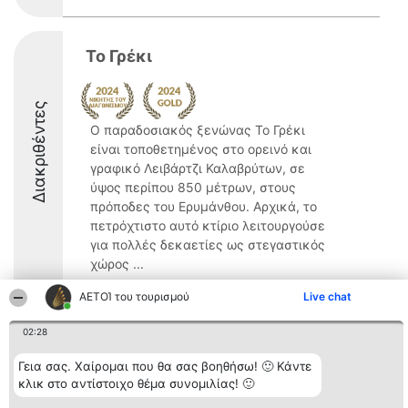
Το Γρέκι
Διακριθέντες
Ο παραδοσιακός ξενώνας Το Γρέκι
είναι τοποθετημένος στο ορεινό και
γραφικό Λειβάρτζι Καλαβρύτων, σε
ύψος περίπου 850 μέτρων, στους
πρόποδες του Ερυμάνθου. Αρχικά, το
πετρόχτιστο αυτό κτίριο λειτουργούσε
για πολλές δεκαετίες ως στεγαστικός
χώρος ...
ΑΕΤΟΊ του τουρισμού
Live chat
02:28
Διοργανωτής της
Κατάταξη
Επικοινωνία
Γεια σας. Χαίρομαι που θα σας βοηθήσω! 🙂 Κάντε
κατάταξης
Διακριθέντες
Επικοινωνία
κλικ στο αντίστοιχο θέμα συνομιλίας! 🙂
BEAUTIFUL COMPANY
Λίστα όλων
Μονοπρόσωπη ΙΚΕ
των