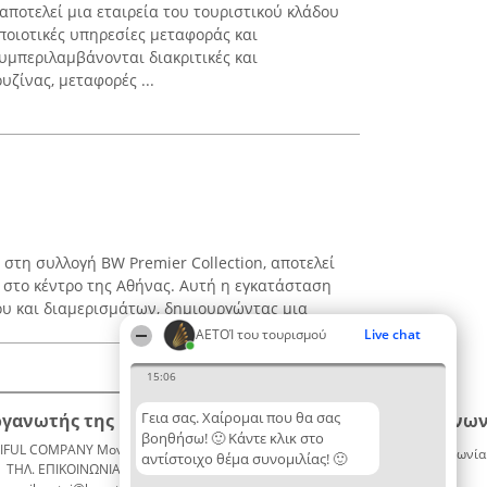
αποτελεί μια εταιρεία του τουριστικού κλάδου
ποιοτικές υπηρεσίες μεταφοράς και
υμπεριλαμβάνονται διακριτικές και
υζίνας, μεταφορές ...
νο στη συλλογή BW Premier Collection, αποτελεί
 στο κέντρο της Αθήνας. Αυτή η εγκατάσταση
ου και διαμερισμάτων, δημιουργώντας μια
ΑΕΤΟΊ του τουρισμού
Live chat
15:06
Γεια σας. Χαίρομαι που θα σας
ργανωτής της κατάταξης
Κατάταξη
Επικοινων
βοηθήσω! 🙂 Κάντε κλικ στο
IFUL COMPANY Μονοπρόσωπη ΙΚΕ
Διακριθέντες
Επικοινωνία
αντίστοιχο θέμα συνομιλίας! 🙂
ΤΗΛ. ΕΠΙΚΟΙΝΩΝΙΑΣ: 2104128019
Λίστα