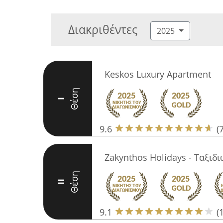
Διακριθέντες
2025
Keskos Luxury Apartment
Θέση
I
9.6
(
Zakynthos Holidays - Ταξιδ
Θέση
II
9.1
(