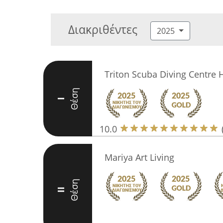
Διακριθέντες
2025
Triton Scuba Diving Centre H
Θέση
I
10.0
Mariya Art Living
Θέση
II