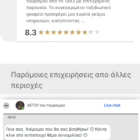
τουρισμού από το 1993 με επιτυχημένη
παρουσία. Το συγκεκριμένο ταξιδιωτικό
γραφείο προσφέρει μια ευρεία γκάμα
υπηρεσιών, καλύπτοντας ...
8.3
Παρόμοιες επιχειρήσεις απο άλλες
περιοχές
ΑΕΤΟΊ του τουρισμού
Live chat
Διοργανωτής της
Κατάταξη
Επικοινωνία
κατάταξης
Διακριθέντες
Επικοινωνία
BEAUTIFUL COMPANY
Λίστα όλων
09:31
Μονοπρόσωπη ΙΚΕ
των
ΤΗΛ. ΕΠΙΚΟΙΝΩΝΙΑΣ:
διακριθέντων
Γεια σας. Χαίρομαι που θα σας βοηθήσω! 🙂 Κάντε
2104128019
Μεθοδολογία
email:
Όροι &
κλικ στο αντίστοιχο θέμα συνομιλίας! 🙂
aetoi@beautifulcompany.co
προϋποθέσεις