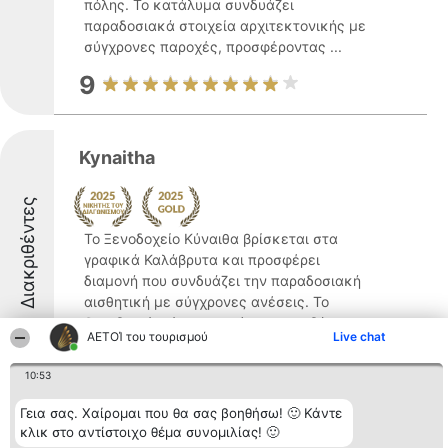
πόλης. Το κατάλυμα συνδυάζει
παραδοσιακά στοιχεία αρχιτεκτονικής με
σύγχρονες παροχές, προσφέροντας ...
9
Kynaitha
Διακριθέντες
Το Ξενοδοχείο Κύναιθα βρίσκεται στα
γραφικά Καλάβρυτα και προσφέρει
διαμονή που συνδυάζει την παραδοσιακή
αισθητική με σύγχρονες ανέσεις. Το
ξενοδοχείο είναι χτισμένο στην οδό
ΑΕΤΟΊ του τουρισμού
Live chat
Εθνικής Αντιστάσεως 11, στην κεντρική
πλατεία, προσφέροντας θέα ...
10:53
9.1
Γεια σας. Χαίρομαι που θα σας βοηθήσω! 🙂 Κάντε
κλικ στο αντίστοιχο θέμα συνομιλίας! 🙂