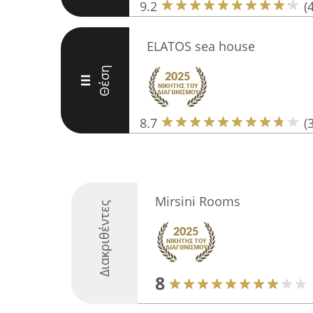
9.2
(
ELATOS sea house
Θέση
III
8.7
(
Mirsini Rooms
Διακριθέντες
8