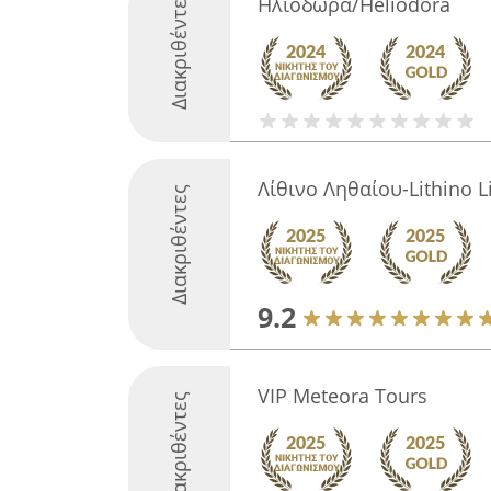
Διακριθέντες
Ηλιοδώρα/Heliodora
Λίθινο Ληθαίου-Lithino L
Διακριθέντες
9.2
VIP Meteora Tours
Διακριθέντες