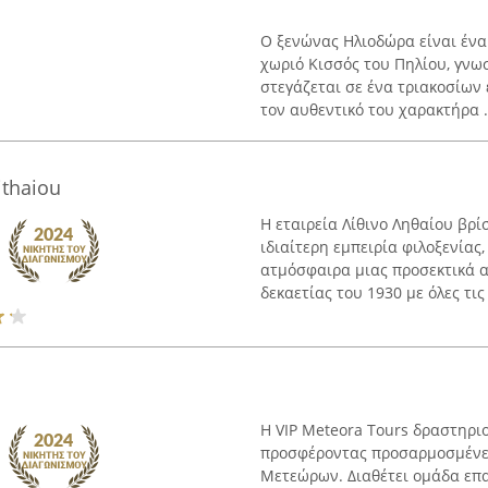
Ο ξενώνας Ηλιοδώρα είναι ένα
χωριό Κισσός του Πηλίου, γνω
στεγάζεται σε ένα τριακοσίων 
τον αυθεντικό του χαρακτήρα .
ithaiou
Η εταιρεία Λίθινο Ληθαίου βρί
ιδιαίτερη εμπειρία φιλοξενία
ατμόσφαιρα μιας προσεκτικά α
δεκαετίας του 1930 με όλες τις
Η VIP Meteora Tours δραστηριο
προσφέροντας προσαρμοσμένες 
Μετεώρων. Διαθέτει ομάδα επα