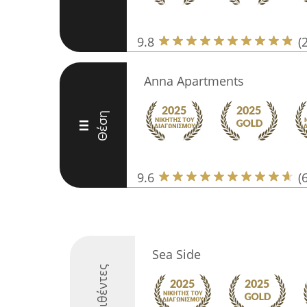
9.8
(
Anna Apartments
Θέση
III
9.6
(
Sea Side
Διακριθέντες