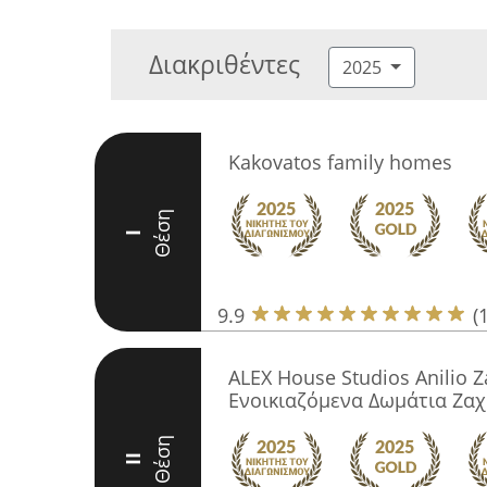
Διακριθέντες
2025
Kakovatos family homes
Θέση
I
9.9
(
ALEX House Studios Anilio Z
Ενοικιαζόμενα Δωμάτια Ζα
Θέση
II