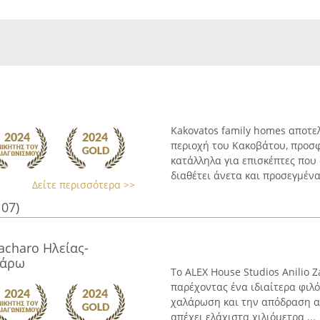
Kakovatos family homes αποτε
περιοχή του Κακοβάτου, προσ
κατάλληλα για επισκέπτες πο
διαθέτει άνετα και προσεγμένα 
Δείτε περισσότερα >>
107)
acharo Ηλείας-
χάρω
Το ALEX House Studios Anilio 
παρέχοντας ένα ιδιαίτερα φιλό
χαλάρωση και την απόδραση απ
απέχει ελάχιστα χιλιόμετρα ...