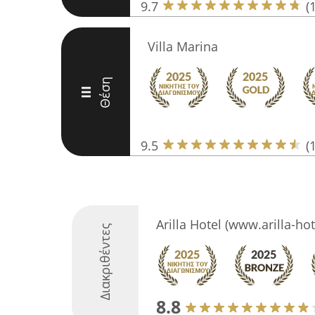
9.7
(
Villa Marina
Θέση
III
9.5
(
Arilla Hotel (www.arilla-hot
Διακριθέντες
8.8