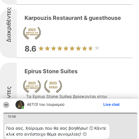
Διακριθέντες
Karpouzis Restaurant & guesthouse
8.6
Epirus Stone Suites
Διακριθέντες
Τα Epirus Stone Suites βρίσκονται στην
καρδιά της Ηπείρου και προσφέρουν μια
ΑΕΤΟΊ του τουρισμού
Live chat
ξεχωριστή εμπειρία διαμονής που
συνδυάζει την παραδοσιακή
10:56
αρχιτεκτονική με σύγχρονες ανέσεις.
Γεια σας. Χαίρομαι που θα σας βοηθήσω! 🙂 Κάντε
Κάθε σουίτα είναι επιμελημένη με
κλικ στο αντίστοιχο θέμα συνομιλίας! 🙂
προσοχή, προσφέροντας πλήρως