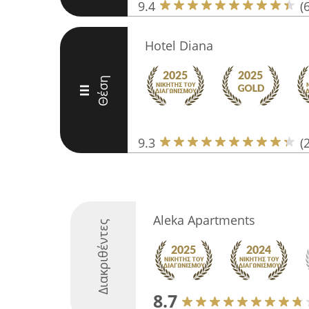
9.4
(
Hotel Diana
Θέση
III
9.3
(
Aleka Apartments
Διακριθέντες
8.7