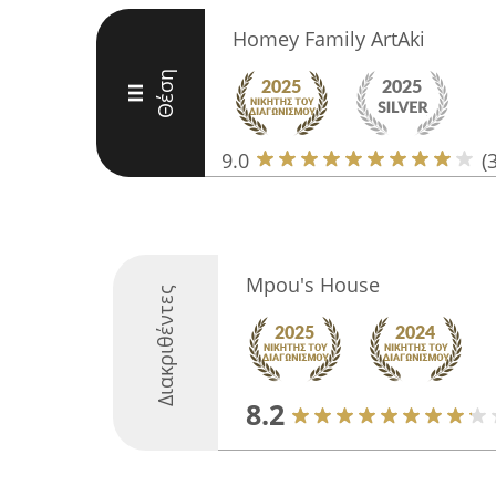
Homey Family ArtAki
Θέση
III
9.0
(
Mpou's House
Διακριθέντες
8.2