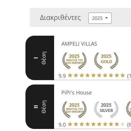
Διακριθέντες
2025
AMPELI VILLAS
Θέση
I
9.9
(
PiPi's House
Θέση
II
9.0
(