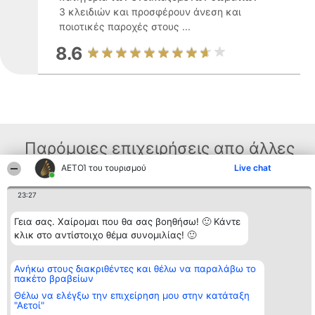
3 κλειδιών και προσφέρουν άνεση και
ποιοτικές παροχές στους ...
8.6
Παρόμοιες επιχειρήσεις απο άλλες
περιοχές
ΑΕΤΟΊ του τουρισμού
Live chat
23:27
Διοργανωτής της
Κατάταξη
Επικοινωνία
Γεια σας. Χαίρομαι που θα σας βοηθήσω! 🙂 Κάντε
κατάταξης
Διακριθέντες
Επικοινωνία
κλικ στο αντίστοιχο θέμα συνομιλίας! 🙂
BEAUTIFUL COMPANY
Λίστα όλων
Μονοπρόσωπη ΙΚΕ
των
ΤΗΛ. ΕΠΙΚΟΙΝΩΝΙΑΣ:
διακριθέντων
Ανήκω στους διακριθέντες και θέλω να παραλάβω το
2104128019
Μεθοδολογία
πακέτο βραβείων
email:
Όροι &
aetoi@beautifulcompany.co
προϋποθέσεις
Θέλω να ελέγξω την επιχείρηση μου στην κατάταξη
ΠΟΛΙΤΙΚΗ
"Αετοί"
ΑΠΟΡΡΗΤΟΥ