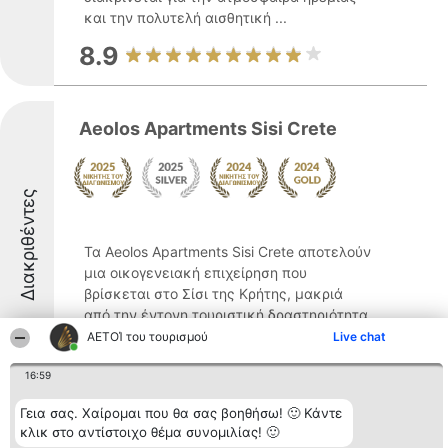
και την πολυτελή αισθητική ...
8.9
Aeolos Apartments Sisi Crete
Διακριθέντες
Τα Aeolos Apartments Sisi Crete αποτελούν
μια οικογενειακή επιχείρηση που
βρίσκεται στο Σίσι της Κρήτης, μακριά
από την έντονη τουριστική δραστηριότητα.
Η διαχείριση της μονάδας, που
ΑΕΤΟΊ του τουρισμού
Live chat
πραγματοποιείται από την
16:59
ελληνογερμανική οικογένεια Pothos, ...
9
Γεια σας. Χαίρομαι που θα σας βοηθήσω! 🙂 Κάντε
κλικ στο αντίστοιχο θέμα συνομιλίας! 🙂