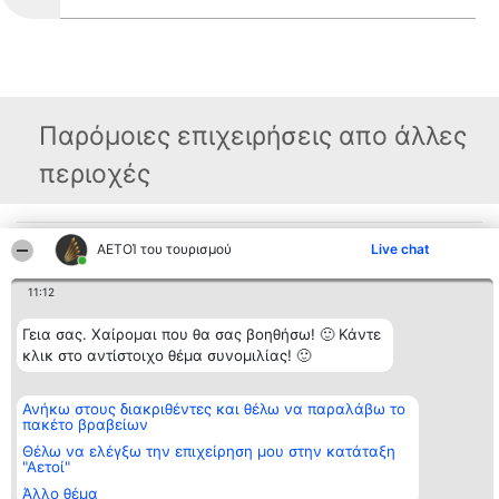
Παρόμοιες επιχειρήσεις απο άλλες
περιοχές
Διοργανωτής της
Κατάταξη
Επικοινωνία
ΑΕΤΟΊ του τουρισμού
Live chat
κατάταξης
Διακριθέντες
Επικοινωνία
BEAUTIFUL COMPANY
Λίστα όλων
11:12
Μονοπρόσωπη ΙΚΕ
των
ΤΗΛ. ΕΠΙΚΟΙΝΩΝΙΑΣ:
διακριθέντων
2104128019
Μεθοδολογία
Γεια σας. Χαίρομαι που θα σας βοηθήσω! 🙂 Κάντε
email:
Όροι &
κλικ στο αντίστοιχο θέμα συνομιλίας! 🙂
aetoi@beautifulcompany.co
προϋποθέσεις
ΠΟΛΙΤΙΚΗ
ΑΠΟΡΡΗΤΟΥ
Ανήκω στους διακριθέντες και θέλω να παραλάβω το
πακέτο βραβείων
Θέλω να ελέγξω την επιχείρηση μου στην κατάταξη
"Αετοί"
Άλλο θέμα